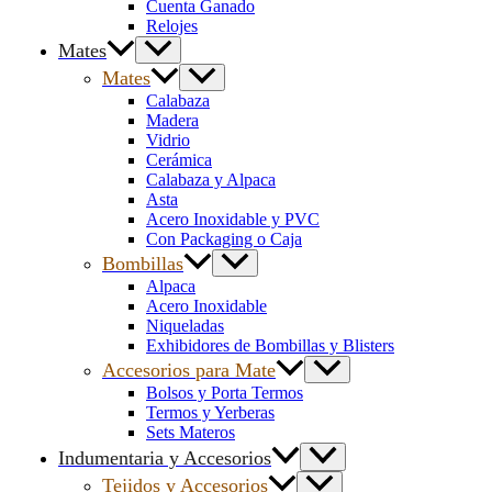
Cuenta Ganado
Relojes
Mates
Mates
Calabaza
Madera
Vidrio
Cerámica
Calabaza y Alpaca
Asta
Acero Inoxidable y PVC
Con Packaging o Caja
Bombillas
Alpaca
Acero Inoxidable
Niqueladas
Exhibidores de Bombillas y Blisters
Accesorios para Mate
Bolsos y Porta Termos
Termos y Yerberas
Sets Materos
Indumentaria y Accesorios
Tejidos y Accesorios