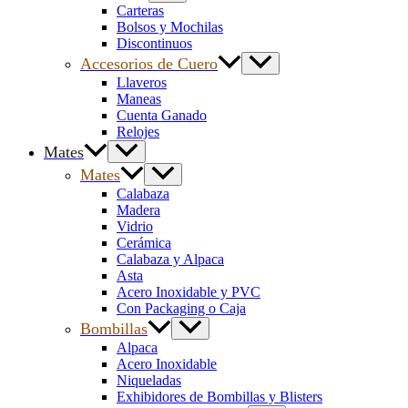
Carteras
Bolsos y Mochilas
Discontinuos
Accesorios de Cuero
Llaveros
Maneas
Cuenta Ganado
Relojes
Mates
Mates
Calabaza
Madera
Vidrio
Cerámica
Calabaza y Alpaca
Asta
Acero Inoxidable y PVC
Con Packaging o Caja
Bombillas
Alpaca
Acero Inoxidable
Niqueladas
Exhibidores de Bombillas y Blisters