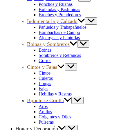
Ponchos y Ruanas
Bufandas y Pashminas
Broches y Prendedores
Indumentaria y Calzado
Pañuelos y Trabapañuelos
Bombachas de Campo
Alpargatas y Pantuflas
Boinas y Sombreros
Boinas
Sombreros y Retrancas
Gorros
Cintos y Fajas
Cintos
Culeros
Lonjas
Fajas
Hebillas y Rastras
Bijouterie Criolla
Aros
Anillos
Colgantes y Dijes
Pulseras
Hogar y Decoración