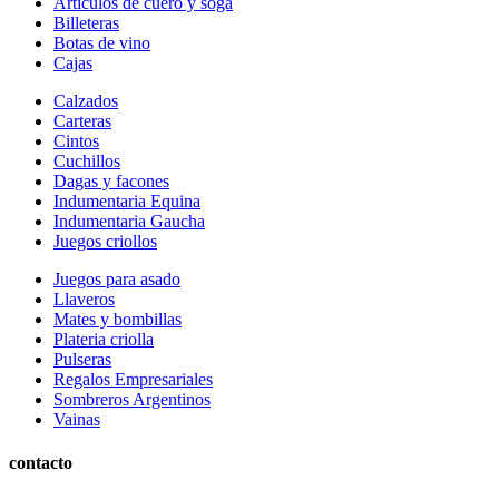
Articulos de cuero y soga
Billeteras
Botas de vino
Cajas
Calzados
Carteras
Cintos
Cuchillos
Dagas y facones
Indumentaria Equina
Indumentaria Gaucha
Juegos criollos
Juegos para asado
Llaveros
Mates y bombillas
Plateria criolla
Pulseras
Regalos Empresariales
Sombreros Argentinos
Vainas
contacto