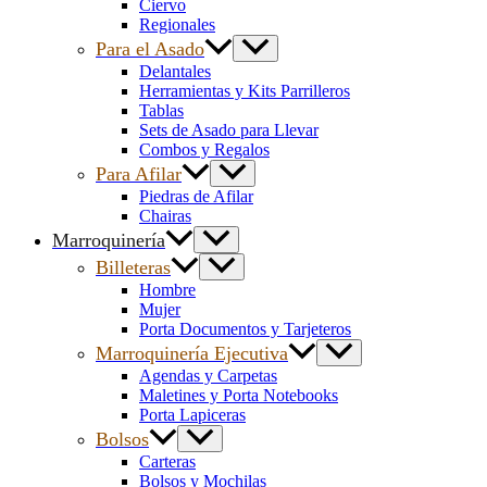
Ciervo
Regionales
Para el Asado
Delantales
Herramientas y Kits Parrilleros
Tablas
Sets de Asado para Llevar
Combos y Regalos
Para Afilar
Piedras de Afilar
Chairas
Marroquinería
Billeteras
Hombre
Mujer
Porta Documentos y Tarjeteros
Marroquinería Ejecutiva
Agendas y Carpetas
Maletines y Porta Notebooks
Porta Lapiceras
Bolsos
Carteras
Bolsos y Mochilas