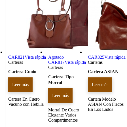
CAR821
Vista rápida
Agotado
CAR825
Vista rápida
Carteras
CAR817
Vista rápida
Carteras
Carteras
Cartera Cuoio
Cartera ASIAN
Cartera Tipo
Morral
Leer más
Leer más
Leer más
Cartera En Cuero
Cartera Modelo
Vacuno con Hebilla
ASIAN Con Flecos
En Los Lados
Morral De Cuero
Elegante Varios
Compartimentos