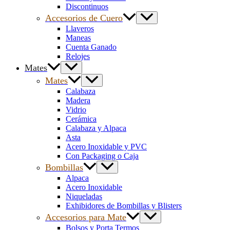
Discontinuos
Accesorios de Cuero
Llaveros
Maneas
Cuenta Ganado
Relojes
Mates
Mates
Calabaza
Madera
Vidrio
Cerámica
Calabaza y Alpaca
Asta
Acero Inoxidable y PVC
Con Packaging o Caja
Bombillas
Alpaca
Acero Inoxidable
Niqueladas
Exhibidores de Bombillas y Blisters
Accesorios para Mate
Bolsos y Porta Termos