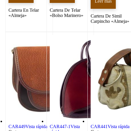
Leer más
Cartera En Telar
Cartera De Telar
«Almeja»
«Bolso Marinero»
Cartera De Simil
Carpincho «Almeja»
CAR449
Vista rápida
CAR447-1
Vista
CAR441
Vista rápida