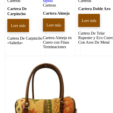
Carteras
rápida
Carteras
Carteras
Cartera De
Cartera Doble Aro
Cartera Almeja
Carpincho
Leer más
Leer más
Leer más
Cartera De Telar
Cartera Almeja en
Rupestre y Eco Cuer
Cartera De Carpincho
Cuero con Finas
Con Aros De Metal
«Salteña»
Terminaciones