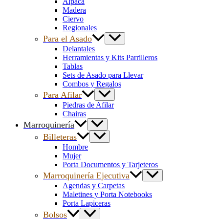
Alpaca
Madera
Ciervo
Regionales
Para el Asado
Delantales
Herramientas y Kits Parrilleros
Tablas
Sets de Asado para Llevar
Combos y Regalos
Para Afilar
Piedras de Afilar
Chairas
Marroquinería
Billeteras
Hombre
Mujer
Porta Documentos y Tarjeteros
Marroquinería Ejecutiva
Agendas y Carpetas
Maletines y Porta Notebooks
Porta Lapiceras
Bolsos