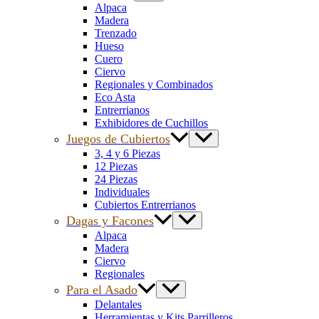
Alpaca
Madera
Trenzado
Hueso
Cuero
Ciervo
Regionales y Combinados
Eco Asta
Entrerrianos
Exhibidores de Cuchillos
Juegos de Cubiertos
3, 4 y 6 Piezas
12 Piezas
24 Piezas
Individuales
Cubiertos Entrerrianos
Dagas y Facones
Alpaca
Madera
Ciervo
Regionales
Para el Asado
Delantales
Herramientas y Kits Parrilleros