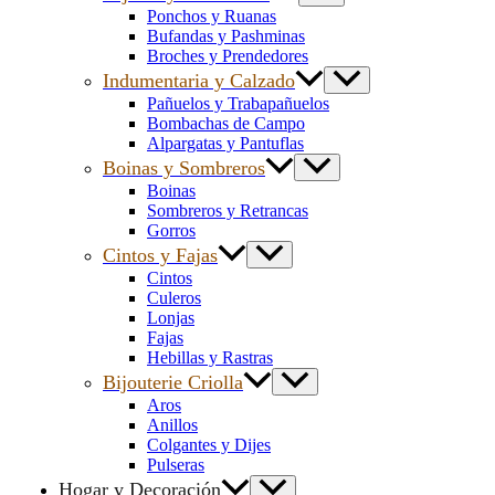
Ponchos y Ruanas
Bufandas y Pashminas
Broches y Prendedores
Indumentaria y Calzado
Pañuelos y Trabapañuelos
Bombachas de Campo
Alpargatas y Pantuflas
Boinas y Sombreros
Boinas
Sombreros y Retrancas
Gorros
Cintos y Fajas
Cintos
Culeros
Lonjas
Fajas
Hebillas y Rastras
Bijouterie Criolla
Aros
Anillos
Colgantes y Dijes
Pulseras
Hogar y Decoración