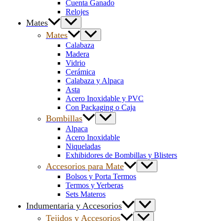
Cuenta Ganado
Relojes
Mates
Mates
Calabaza
Madera
Vidrio
Cerámica
Calabaza y Alpaca
Asta
Acero Inoxidable y PVC
Con Packaging o Caja
Bombillas
Alpaca
Acero Inoxidable
Niqueladas
Exhibidores de Bombillas y Blisters
Accesorios para Mate
Bolsos y Porta Termos
Termos y Yerberas
Sets Materos
Indumentaria y Accesorios
Tejidos y Accesorios