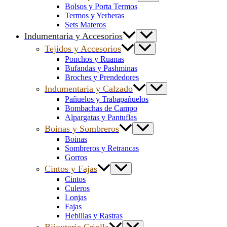
Bolsos y Porta Termos
Termos y Yerberas
Sets Materos
Indumentaria y Accesorios
Tejidos y Accesorios
Ponchos y Ruanas
Bufandas y Pashminas
Broches y Prendedores
Indumentaria y Calzado
Pañuelos y Trabapañuelos
Bombachas de Campo
Alpargatas y Pantuflas
Boinas y Sombreros
Boinas
Sombreros y Retrancas
Gorros
Cintos y Fajas
Cintos
Culeros
Lonjas
Fajas
Hebillas y Rastras
Bijouterie Criolla