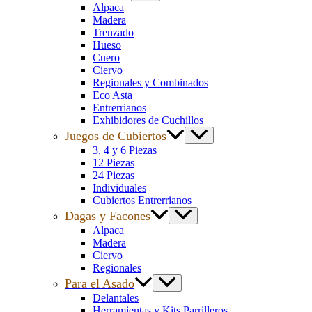
Alpaca
Madera
Trenzado
Hueso
Cuero
Ciervo
Regionales y Combinados
Eco Asta
Entrerrianos
Exhibidores de Cuchillos
Juegos de Cubiertos
3, 4 y 6 Piezas
12 Piezas
24 Piezas
Individuales
Cubiertos Entrerrianos
Dagas y Facones
Alpaca
Madera
Ciervo
Regionales
Para el Asado
Delantales
Herramientas y Kits Parrilleros