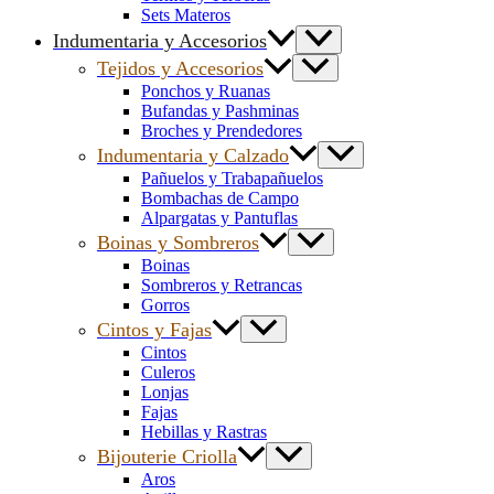
Sets Materos
Indumentaria y Accesorios
Tejidos y Accesorios
Ponchos y Ruanas
Bufandas y Pashminas
Broches y Prendedores
Indumentaria y Calzado
Pañuelos y Trabapañuelos
Bombachas de Campo
Alpargatas y Pantuflas
Boinas y Sombreros
Boinas
Sombreros y Retrancas
Gorros
Cintos y Fajas
Cintos
Culeros
Lonjas
Fajas
Hebillas y Rastras
Bijouterie Criolla
Aros