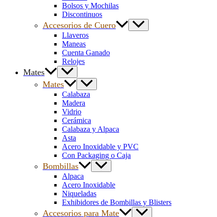
Bolsos y Mochilas
Discontinuos
Accesorios de Cuero
Llaveros
Maneas
Cuenta Ganado
Relojes
Mates
Mates
Calabaza
Madera
Vidrio
Cerámica
Calabaza y Alpaca
Asta
Acero Inoxidable y PVC
Con Packaging o Caja
Bombillas
Alpaca
Acero Inoxidable
Niqueladas
Exhibidores de Bombillas y Blisters
Accesorios para Mate