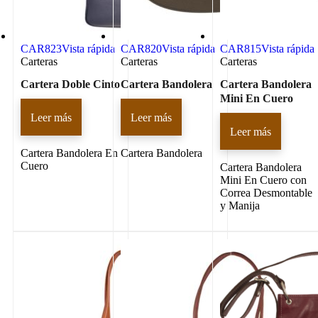
CAR823
Vista rápida
CAR820
Vista rápida
CAR815
Vista rápida
Carteras
Carteras
Carteras
Cartera Doble Cinto
Cartera Bandolera
Cartera Bandolera
Mini En Cuero
Leer más
Leer más
Leer más
Cartera Bandolera En
Cartera Bandolera
Cuero
Cartera Bandolera
Mini En Cuero con
Correa Desmontable
y Manija