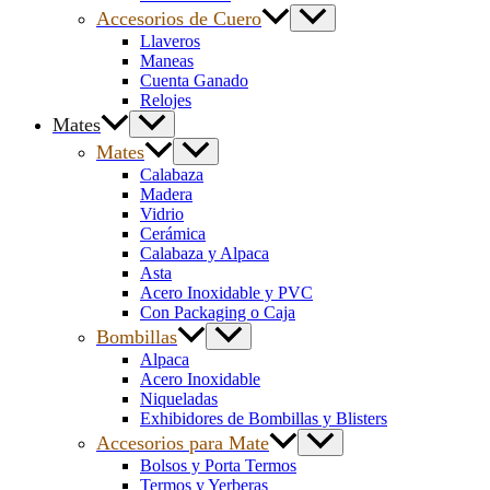
Accesorios de Cuero
Llaveros
Maneas
Cuenta Ganado
Relojes
Mates
Mates
Calabaza
Madera
Vidrio
Cerámica
Calabaza y Alpaca
Asta
Acero Inoxidable y PVC
Con Packaging o Caja
Bombillas
Alpaca
Acero Inoxidable
Niqueladas
Exhibidores de Bombillas y Blisters
Accesorios para Mate
Bolsos y Porta Termos
Termos y Yerberas