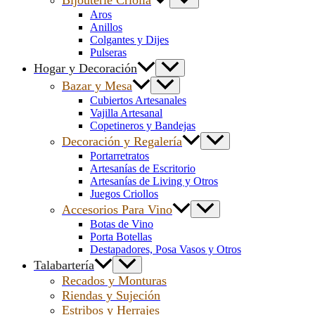
Aros
Anillos
Colgantes y Dijes
Pulseras
Hogar y Decoración
Bazar y Mesa
Cubiertos Artesanales
Vajilla Artesanal
Copetineros y Bandejas
Decoración y Regalería
Portarretratos
Artesanías de Escritorio
Artesanías de Living y Otros
Juegos Criollos
Accesorios Para Vino
Botas de Vino
Porta Botellas
Destapadores, Posa Vasos y Otros
Talabartería
Recados y Monturas
Riendas y Sujeción
Estribos y Herrajes