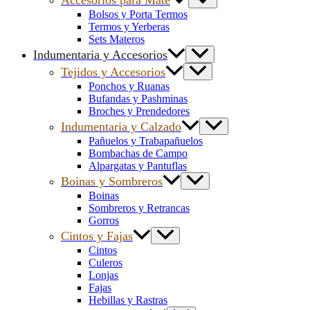
Bolsos y Porta Termos
Termos y Yerberas
Sets Materos
Indumentaria y Accesorios
Tejidos y Accesorios
Ponchos y Ruanas
Bufandas y Pashminas
Broches y Prendedores
Indumentaria y Calzado
Pañuelos y Trabapañuelos
Bombachas de Campo
Alpargatas y Pantuflas
Boinas y Sombreros
Boinas
Sombreros y Retrancas
Gorros
Cintos y Fajas
Cintos
Culeros
Lonjas
Fajas
Hebillas y Rastras