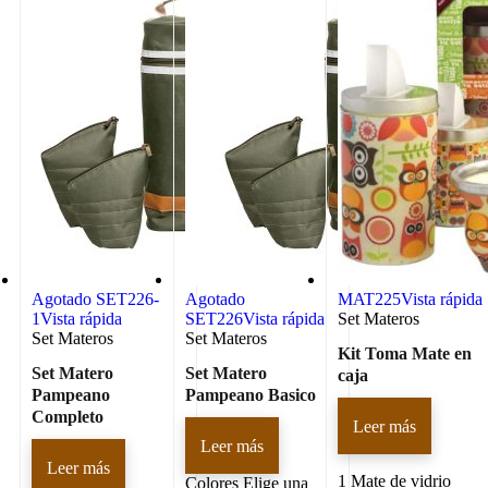
Agotado
SET226-
Agotado
MAT225
Vista rápida
1
Vista rápida
SET226
Vista rápida
Set Materos
Set Materos
Set Materos
Kit Toma Mate en
Set Matero
Set Matero
caja
Pampeano
Pampeano Basico
Completo
Leer más
Leer más
Leer más
1 Mate de vidrio
Colores
Elige una