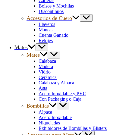
Carteras
Bolsos y Mochilas
Discontinuos
Accesorios de Cuero
Llaveros
Maneas
Cuenta Ganado
Relojes
Mates
Mates
Calabaza
Madera
Vidrio
Cerámica
Calabaza y Alpaca
Asta
Acero Inoxidable y PVC
Con Packaging o Caja
Bombillas
Alpaca
Acero Inoxidable
Niqueladas
Exhibidores de Bombillas y Blisters
Accesorios para Mate