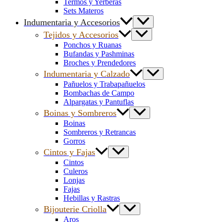
Termos y Yerberas
Sets Materos
Indumentaria y Accesorios
Tejidos y Accesorios
Ponchos y Ruanas
Bufandas y Pashminas
Broches y Prendedores
Indumentaria y Calzado
Pañuelos y Trabapañuelos
Bombachas de Campo
Alpargatas y Pantuflas
Boinas y Sombreros
Boinas
Sombreros y Retrancas
Gorros
Cintos y Fajas
Cintos
Culeros
Lonjas
Fajas
Hebillas y Rastras
Bijouterie Criolla
Aros