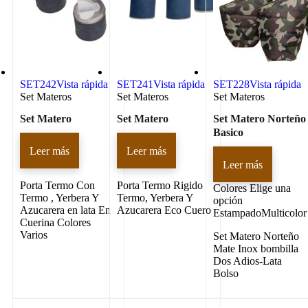
SET242
Vista rápida
SET241
Vista rápida
SET228
Vista rápida
Set Materos
Set Materos
Set Materos
Set Matero
Set Matero
Set Matero Norteño
Basico
Leer más
Leer más
Leer más
Porta Termo Con
Porta Termo Rigido
Colores
Elige una
Termo , Yerbera Y
Termo, Yerbera Y
opción
Azucarera en lata En
Azucarera Eco Cuero
EstampadoMulticolor
Cuerina Colores
Varios
Set Matero Norteño
Mate Inox bombilla
Dos Adios-Lata
Bolso