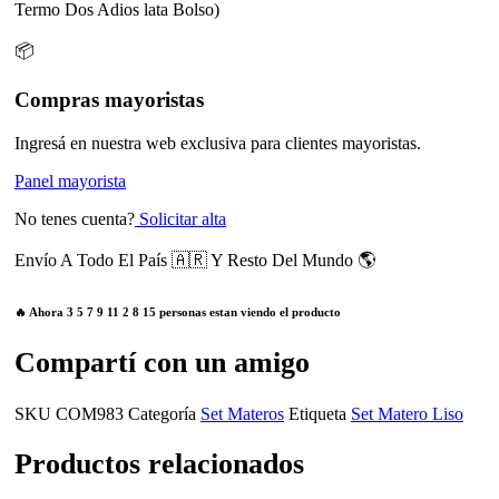
Termo Dos Adios lata Bolso)
📦
Compras mayoristas
Ingresá en nuestra web exclusiva para clientes mayoristas.
Panel mayorista
No tenes cuenta?
Solicitar alta
Envío A Todo El País 🇦🇷 Y Resto Del Mundo 🌎
🔥 Ahora
3
5
7
9
11
2
8
15
personas estan viendo el producto
Compartí con un amigo
SKU
COM983
Categoría
Set Materos
Etiqueta
Set Matero Liso
Productos relacionados