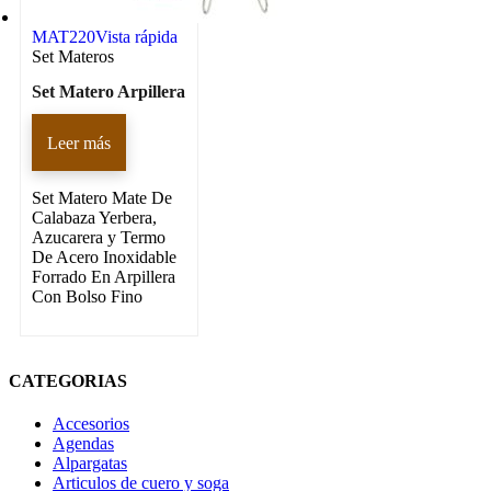
MAT220
Vista rápida
Set Materos
Set Matero Arpillera
Leer más
Set Matero Mate De
Calabaza Yerbera,
Azucarera y Termo
De Acero Inoxidable
Forrado En Arpillera
Con Bolso Fino
CATEGORIAS
Accesorios
Agendas
Alpargatas
Articulos de cuero y soga