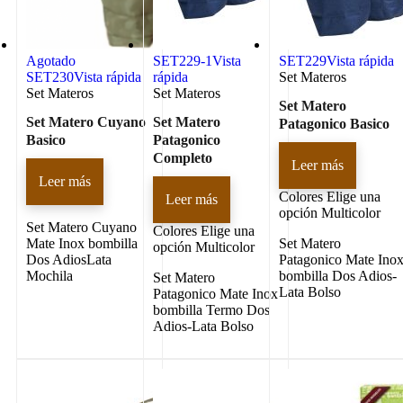
Agotado
SET229-1
Vista
SET229
Vista rápida
SET230
Vista rápida
rápida
Set Materos
Set Materos
Set Materos
Set Matero
Set Matero Cuyano
Set Matero
Patagonico Basico
Basico
Patagonico
Completo
Leer más
Leer más
Colores
Elige una
Leer más
opción Multicolor
Set Matero Cuyano
Colores
Elige una
Mate Inox bombilla
Set Matero
opción Multicolor
Dos AdiosLata
Patagonico Mate Ino
Mochila
bombilla Dos Adios-
Set Matero
Lata Bolso
Patagonico Mate Inox
bombilla Termo Dos
Adios-Lata Bolso