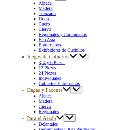
Alpaca
Madera
Trenzado
Hueso
Cuero
Ciervo
Regionales y Combinados
Eco Asta
Entrerrianos
Exhibidores de Cuchillos
Juegos de Cubiertos
3, 4 y 6 Piezas
12 Piezas
24 Piezas
Individuales
Cubiertos Entrerrianos
Dagas y Facones
Alpaca
Madera
Ciervo
Regionales
Para el Asado
Delantales
Herramientas y Kits Parrilleros