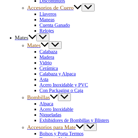
Discontinuos
Accesorios de Cuero
Llaveros
Maneas
Cuenta Ganado
Relojes
Mates
Mates
Calabaza
Madera
Vidrio
Cerámica
Calabaza y Alpaca
Asta
Acero Inoxidable y PVC
Con Packaging o Caja
Bombillas
Alpaca
Acero Inoxidable
Niqueladas
Exhibidores de Bombillas y Blisters
Accesorios para Mate
Bolsos y Porta Termos