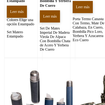
Estampado
Bombilla Y Yerbera
De Cuero
Leer más
Leer más
Leer más
Porta Termo Canasta
Colores
Elige una
Con Termo, Mate De
opción Estampado
Calabaza, En Cuero,
Set De Mates
Bombilla Pico Loro,
Set Matero
Imperial De Madera
Yerbera Y Azucarera
Estampado
Virola De Alpaca
Eco Cuero
Con Bombilla Chata
de Acero Y Yerbera
De Cuero