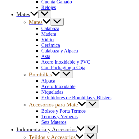
Cuenta Ganado
Relojes
Mates
Mates
Calabaza
Madera
Vidrio
Cerámica
Calabaza y Alpaca
Asta
Acero Inoxidable y PVC
Con Packaging o Caja
Bombillas
Alpaca
Acero Inoxidable
Niqueladas
Exhibidores de Bombillas y Blisters
Accesorios para Mate
Bolsos y Porta Termos
Termos y Yerberas
Sets Materos
Indumentaria y Accesorios
Tejidos y Accesorios