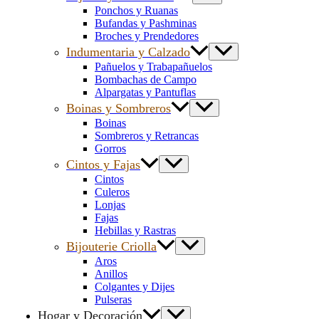
Ponchos y Ruanas
Bufandas y Pashminas
Broches y Prendedores
Indumentaria y Calzado
Pañuelos y Trabapañuelos
Bombachas de Campo
Alpargatas y Pantuflas
Boinas y Sombreros
Boinas
Sombreros y Retrancas
Gorros
Cintos y Fajas
Cintos
Culeros
Lonjas
Fajas
Hebillas y Rastras
Bijouterie Criolla
Aros
Anillos
Colgantes y Dijes
Pulseras
Hogar y Decoración