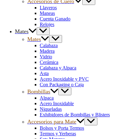
Accesorios de Cuero
Llaveros
Maneas
Cuenta Ganado
Relojes
Mates
Mates
Calabaza
Madera
Vidrio
Cerámica
Calabaza y Alpaca
Asta
Acero Inoxidable y PVC
Con Packaging o Caja
Bombillas
Alpaca
Acero Inoxidable
Niqueladas
Exhibidores de Bombillas y Blisters
Accesorios para Mate
Bolsos y Porta Termos
Termos y Yerberas