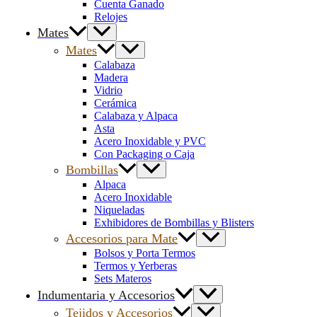
Cuenta Ganado
Relojes
Mates
Mates
Calabaza
Madera
Vidrio
Cerámica
Calabaza y Alpaca
Asta
Acero Inoxidable y PVC
Con Packaging o Caja
Bombillas
Alpaca
Acero Inoxidable
Niqueladas
Exhibidores de Bombillas y Blisters
Accesorios para Mate
Bolsos y Porta Termos
Termos y Yerberas
Sets Materos
Indumentaria y Accesorios
Tejidos y Accesorios