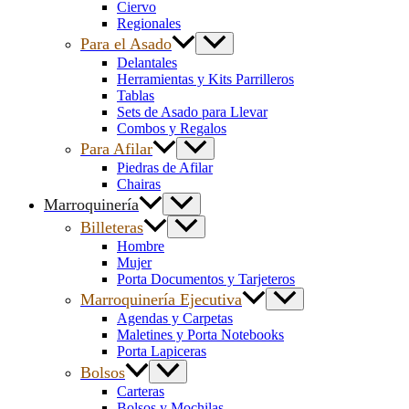
Ciervo
Regionales
Para el Asado
Delantales
Herramientas y Kits Parrilleros
Tablas
Sets de Asado para Llevar
Combos y Regalos
Para Afilar
Piedras de Afilar
Chairas
Marroquinería
Billeteras
Hombre
Mujer
Porta Documentos y Tarjeteros
Marroquinería Ejecutiva
Agendas y Carpetas
Maletines y Porta Notebooks
Porta Lapiceras
Bolsos
Carteras
Bolsos y Mochilas