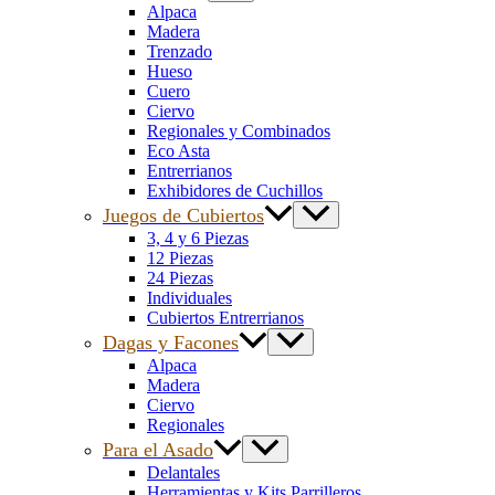
Alpaca
Madera
Trenzado
Hueso
Cuero
Ciervo
Regionales y Combinados
Eco Asta
Entrerrianos
Exhibidores de Cuchillos
Juegos de Cubiertos
3, 4 y 6 Piezas
12 Piezas
24 Piezas
Individuales
Cubiertos Entrerrianos
Dagas y Facones
Alpaca
Madera
Ciervo
Regionales
Para el Asado
Delantales
Herramientas y Kits Parrilleros