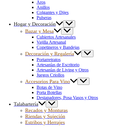
Aros
Anillos
Colgantes y Dijes
Pulseras
Hogar y Decoración
Bazar y Mesa
Cubiertos Artesanales
Vajilla Artesanal
Copetineros y Bandejas
Decoración y Regalería
Portarretratos
Artesanías de Escritorio
Artesanías de Living y Otros
Juegos Criollos
Accesorios Para Vino
Botas de Vino
Porta Botellas
Destapadores, Posa Vasos y Otros
Talabartería
Recados y Monturas
Riendas y Sujeción
Estribos y Herrajes