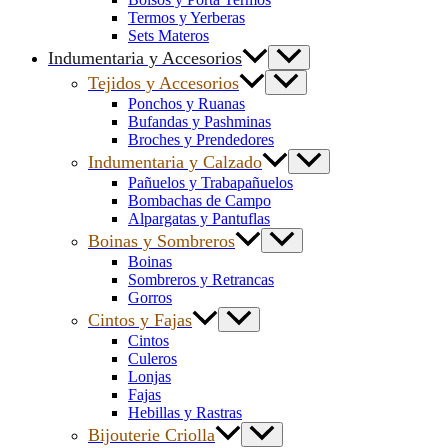
Termos y Yerberas
Sets Materos
Indumentaria y Accesorios
Tejidos y Accesorios
Ponchos y Ruanas
Bufandas y Pashminas
Broches y Prendedores
Indumentaria y Calzado
Pañuelos y Trabapañuelos
Bombachas de Campo
Alpargatas y Pantuflas
Boinas y Sombreros
Boinas
Sombreros y Retrancas
Gorros
Cintos y Fajas
Cintos
Culeros
Lonjas
Fajas
Hebillas y Rastras
Bijouterie Criolla