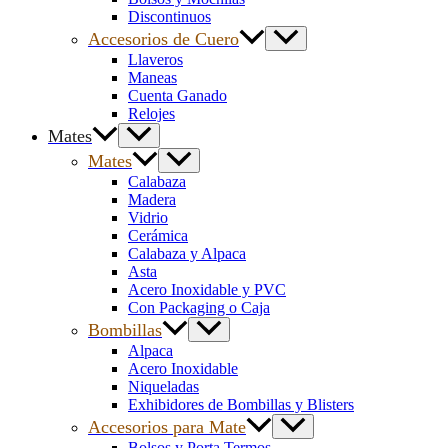
Discontinuos
Accesorios de Cuero
Llaveros
Maneas
Cuenta Ganado
Relojes
Mates
Mates
Calabaza
Madera
Vidrio
Cerámica
Calabaza y Alpaca
Asta
Acero Inoxidable y PVC
Con Packaging o Caja
Bombillas
Alpaca
Acero Inoxidable
Niqueladas
Exhibidores de Bombillas y Blisters
Accesorios para Mate
Bolsos y Porta Termos