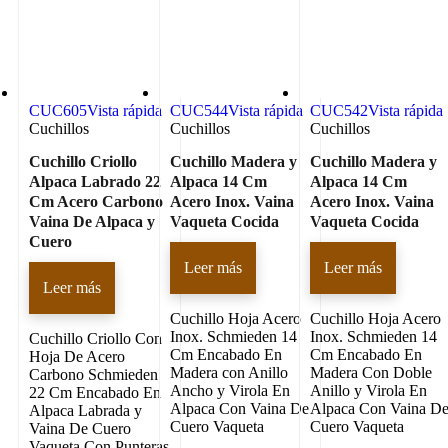
CUC605
Vista rápida
CUC544
Vista rápida
CUC542
Vista rápida
Cuchillos
Cuchillos
Cuchillos
Cuchillo Criollo
Cuchillo Madera y
Cuchillo Madera y
Alpaca Labrado 22
Alpaca 14 Cm
Alpaca 14 Cm
Cm Acero Carbono
Acero Inox. Vaina
Acero Inox. Vaina
Vaina De Alpaca y
Vaqueta Cocida
Vaqueta Cocida
Cuero
Leer más
Leer más
Leer más
Cuchillo Hoja Acero
Cuchillo Hoja Acero
Inox. Schmieden 14
Inox. Schmieden 14
Cuchillo Criollo Con
Cm Encabado En
Cm Encabado En
Hoja De Acero
Madera con Anillo
Madera Con Doble
Carbono Schmieden
Ancho y Virola En
Anillo y Virola En
22 Cm Encabado En
Alpaca Con Vaina De
Alpaca Con Vaina D
Alpaca Labrada y
Cuero Vaqueta
Cuero Vaqueta
Vaina De Cuero
Vaqueta Con Punteras