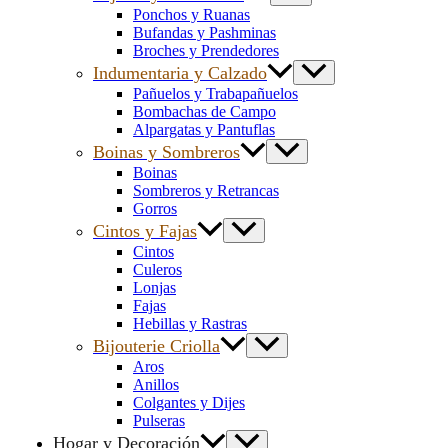
Ponchos y Ruanas
Bufandas y Pashminas
Broches y Prendedores
Indumentaria y Calzado
Pañuelos y Trabapañuelos
Bombachas de Campo
Alpargatas y Pantuflas
Boinas y Sombreros
Boinas
Sombreros y Retrancas
Gorros
Cintos y Fajas
Cintos
Culeros
Lonjas
Fajas
Hebillas y Rastras
Bijouterie Criolla
Aros
Anillos
Colgantes y Dijes
Pulseras
Hogar y Decoración