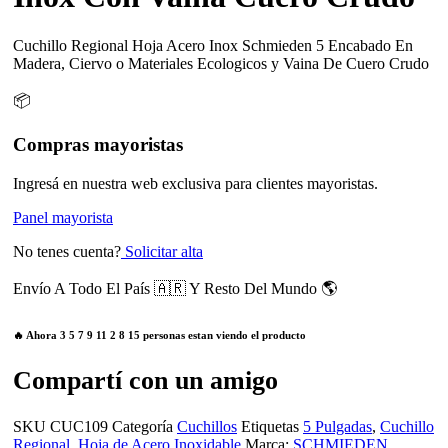
Cuchillo Regional Hoja Acero Inox Schmieden 5 Encabado En
Madera, Ciervo o Materiales Ecologicos y Vaina De Cuero Crudo
📦
Compras mayoristas
Ingresá en nuestra web exclusiva para clientes mayoristas.
Panel mayorista
No tenes cuenta?
Solicitar alta
Envío A Todo El País 🇦🇷 Y Resto Del Mundo 🌎
🔥 Ahora
3
5
7
9
11
2
8
15
personas estan viendo el producto
Compartí con un amigo
SKU
CUC109
Categoría
Cuchillos
Etiquetas
5 Pulgadas
,
Cuchillo
Regional
,
Hoja de Acero Inoxidable
Marca:
SCHMIEDEN