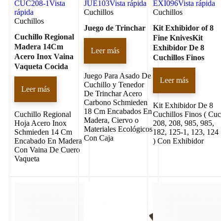
CUC208-1
Vista
JUE103
Vista rápida
EXI096
Vista rápida
rápida
Cuchillos
Cuchillos
Cuchillos
Juego de Trinchar
Kit Exhibidor of 8
Cuchillo Regional
Fine KnivesKit
Madera 14Cm
Exhibidor De 8
Leer más
Acero Inox Vaina
Cuchillos Finos
Vaqueta Cocida
Juego Para Asado De
Leer más
Cuchillo y Tenedor
Leer más
De Trinchar Acero
Carbono Schmieden
Kit Exhibidor De 8
18 Cm Encabados En
Cuchillo Regional
Cuchillos Finos ( Cu
Madera, Ciervo o
Hoja Acero Inox
208, 208, 985, 985,
Materiales Ecológicos
Schmieden 14 Cm
182, 125-1, 123, 124
Con Caja
Encabado En Madera
) Con Exhibidor
Con Vaina De Cuero
Vaqueta