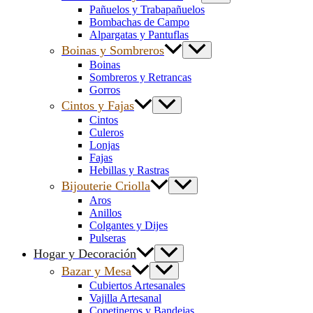
Pañuelos y Trabapañuelos
Bombachas de Campo
Alpargatas y Pantuflas
Boinas y Sombreros
Boinas
Sombreros y Retrancas
Gorros
Cintos y Fajas
Cintos
Culeros
Lonjas
Fajas
Hebillas y Rastras
Bijouterie Criolla
Aros
Anillos
Colgantes y Dijes
Pulseras
Hogar y Decoración
Bazar y Mesa
Cubiertos Artesanales
Vajilla Artesanal
Copetineros y Bandejas