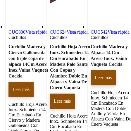
CUC830
Vista rápida
CUC624
Vista rápida
CUC542
Vista rápida
Cuchillos
Cuchillos
Cuchillos
Cuchillo Madera y
Cuchillo Hoja Acero
Cuchillo Madera y
Ciervo Galloneada
Inox. Schmieden 14
Alpaca 14 Cm
con triple copa de
Cm Encabado En
Acero Inox. Vaina
alpaca 14Cm Acero
Madera Palo Santo
Vaqueta Cocida
Inox Vaina Vaqueta
Con Copas y
Cocida
Alambre Doble En
Leer más
Alpaca y Vaina De
Cuero Vaqueta
Leer más
Cuchillo Hoja Acero
Inox. Schmieden 14
Leer más
Cm Encabado En
Cuchillo Hoja Acero
Madera Con Doble
Inox. Schmieden 14
Anillo y Virola En
Cm Encabado En
Cuchillo Hoja Acero
Alpaca Con Vaina D
Ciervo y Madera
Inox. Schmieden 14
Cuero Vaqueta
Galloneada Con
Cm Encabado En
Triple Copas De