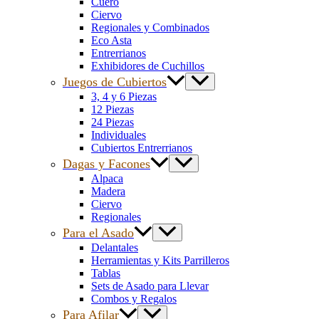
Cuero
Ciervo
Regionales y Combinados
Eco Asta
Entrerrianos
Exhibidores de Cuchillos
Juegos de Cubiertos
3, 4 y 6 Piezas
12 Piezas
24 Piezas
Individuales
Cubiertos Entrerrianos
Dagas y Facones
Alpaca
Madera
Ciervo
Regionales
Para el Asado
Delantales
Herramientas y Kits Parrilleros
Tablas
Sets de Asado para Llevar
Combos y Regalos
Para Afilar