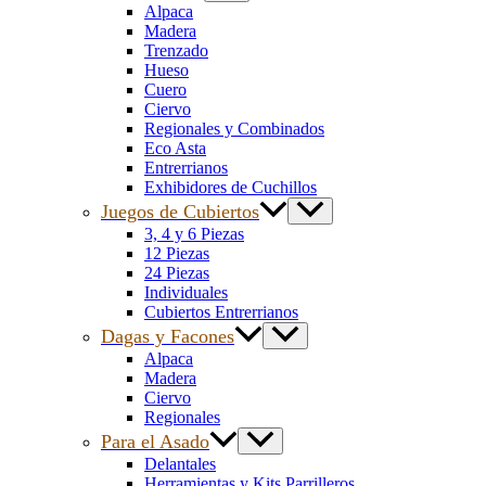
Alpaca
Madera
Trenzado
Hueso
Cuero
Ciervo
Regionales y Combinados
Eco Asta
Entrerrianos
Exhibidores de Cuchillos
Juegos de Cubiertos
3, 4 y 6 Piezas
12 Piezas
24 Piezas
Individuales
Cubiertos Entrerrianos
Dagas y Facones
Alpaca
Madera
Ciervo
Regionales
Para el Asado
Delantales
Herramientas y Kits Parrilleros