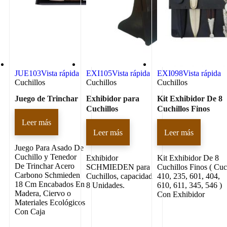
JUE103
Vista rápida
EXI105
Vista rápida
EXI098
Vista rápida
Cuchillos
Cuchillos
Cuchillos
Juego de Trinchar
Exhibidor para
Kit Exhibidor De 8
Cuchillos
Cuchillos Finos
Leer más
Leer más
Leer más
Juego Para Asado De
Cuchillo y Tenedor
Exhibidor
Kit Exhibidor De 8
De Trinchar Acero
SCHMIEDEN para
Cuchillos Finos ( Cu
Carbono Schmieden
Cuchillos, capacidad
410, 235, 601, 404,
18 Cm Encabados En
8 Unidades.
610, 611, 345, 546 )
Madera, Ciervo o
Con Exhibidor
Materiales Ecológicos
Con Caja