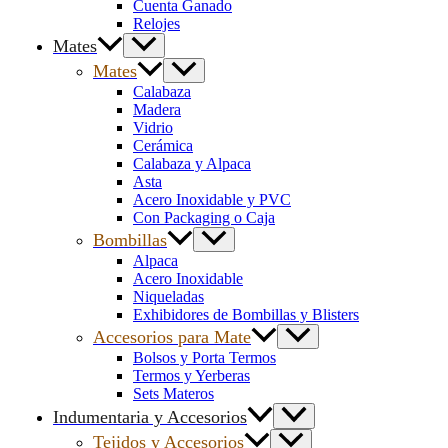
Cuenta Ganado
Relojes
Mates
Mates
Calabaza
Madera
Vidrio
Cerámica
Calabaza y Alpaca
Asta
Acero Inoxidable y PVC
Con Packaging o Caja
Bombillas
Alpaca
Acero Inoxidable
Niqueladas
Exhibidores de Bombillas y Blisters
Accesorios para Mate
Bolsos y Porta Termos
Termos y Yerberas
Sets Materos
Indumentaria y Accesorios
Tejidos y Accesorios