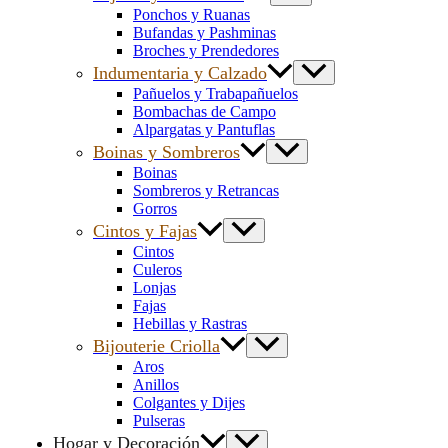
Ponchos y Ruanas
Bufandas y Pashminas
Broches y Prendedores
Indumentaria y Calzado
Pañuelos y Trabapañuelos
Bombachas de Campo
Alpargatas y Pantuflas
Boinas y Sombreros
Boinas
Sombreros y Retrancas
Gorros
Cintos y Fajas
Cintos
Culeros
Lonjas
Fajas
Hebillas y Rastras
Bijouterie Criolla
Aros
Anillos
Colgantes y Dijes
Pulseras
Hogar y Decoración