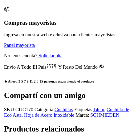
📦
Compras mayoristas
Ingresá en nuestra web exclusiva para clientes mayoristas.
Panel mayorista
No tenes cuenta?
Solicitar alta
Envío A Todo El País 🇦🇷 Y Resto Del Mundo 🌎
🔥 Ahora
3
5
7
9
11
2
8
15
personas estan viendo el producto
Compartí con un amigo
SKU
CUC170
Categoría
Cuchillos
Etiquetas
14cm
,
Cuchillo de
Eco Asta
,
Hoja de Acero Inoxidable
Marca:
SCHMIEDEN
Productos relacionados