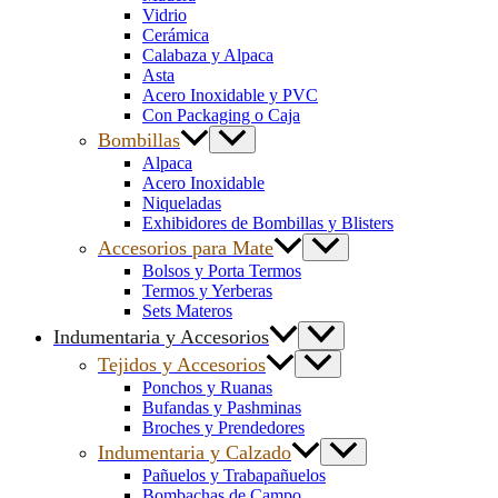
Vidrio
Cerámica
Calabaza y Alpaca
Asta
Acero Inoxidable y PVC
Con Packaging o Caja
Bombillas
Alpaca
Acero Inoxidable
Niqueladas
Exhibidores de Bombillas y Blisters
Accesorios para Mate
Bolsos y Porta Termos
Termos y Yerberas
Sets Materos
Indumentaria y Accesorios
Tejidos y Accesorios
Ponchos y Ruanas
Bufandas y Pashminas
Broches y Prendedores
Indumentaria y Calzado
Pañuelos y Trabapañuelos
Bombachas de Campo