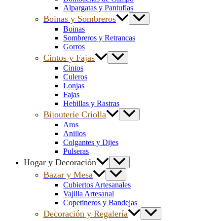
Alpargatas y Pantuflas
Boinas y Sombreros
Boinas
Sombreros y Retrancas
Gorros
Cintos y Fajas
Cintos
Culeros
Lonjas
Fajas
Hebillas y Rastras
Bijouterie Criolla
Aros
Anillos
Colgantes y Dijes
Pulseras
Hogar y Decoración
Bazar y Mesa
Cubiertos Artesanales
Vajilla Artesanal
Copetineros y Bandejas
Decoración y Regalería