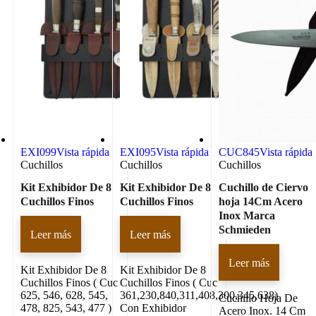
EXI099
Vista rápida
EXI095
Vista rápida
CUC845
Vista rápida
Cuchillos
Cuchillos
Cuchillos
Kit Exhibidor De 8
Kit Exhibidor De 8
Cuchillo de Ciervo
Cuchillos Finos
Cuchillos Finos
hoja 14Cm Acero
Inox Marca
Schmieden
Leer más
Leer más
Leer más
Kit Exhibidor De 8
Kit Exhibidor De 8
Cuchillos Finos ( Cuc
Cuchillos Finos ( Cuc
625, 546, 628, 545,
361,230,840,311,408,300,345,638)
Cuchillo Hoja De
478, 825, 543, 477 )
Con Exhibidor
Acero Inox. 14 Cm