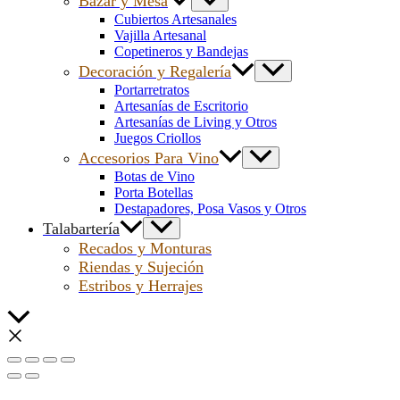
Bazar y Mesa
Cubiertos Artesanales
Vajilla Artesanal
Copetineros y Bandejas
Decoración y Regalería
Portarretratos
Artesanías de Escritorio
Artesanías de Living y Otros
Juegos Criollos
Accesorios Para Vino
Botas de Vino
Porta Botellas
Destapadores, Posa Vasos y Otros
Talabartería
Recados y Monturas
Riendas y Sujeción
Estribos y Herrajes
Scroll
al
inicio