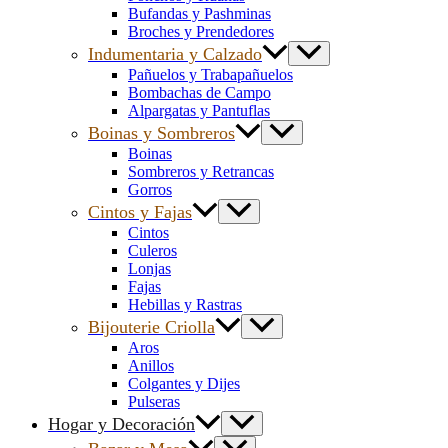
Bufandas y Pashminas
Broches y Prendedores
Indumentaria y Calzado
Pañuelos y Trabapañuelos
Bombachas de Campo
Alpargatas y Pantuflas
Boinas y Sombreros
Boinas
Sombreros y Retrancas
Gorros
Cintos y Fajas
Cintos
Culeros
Lonjas
Fajas
Hebillas y Rastras
Bijouterie Criolla
Aros
Anillos
Colgantes y Dijes
Pulseras
Hogar y Decoración