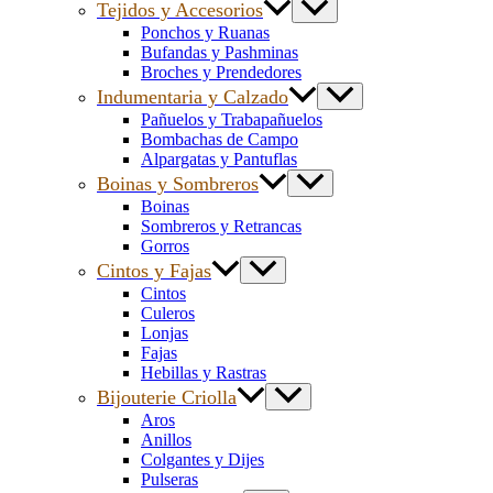
Tejidos y Accesorios
Ponchos y Ruanas
Bufandas y Pashminas
Broches y Prendedores
Indumentaria y Calzado
Pañuelos y Trabapañuelos
Bombachas de Campo
Alpargatas y Pantuflas
Boinas y Sombreros
Boinas
Sombreros y Retrancas
Gorros
Cintos y Fajas
Cintos
Culeros
Lonjas
Fajas
Hebillas y Rastras
Bijouterie Criolla
Aros
Anillos
Colgantes y Dijes
Pulseras