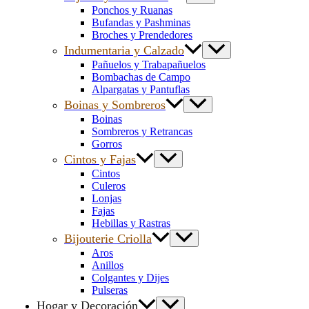
Ponchos y Ruanas
Bufandas y Pashminas
Broches y Prendedores
Indumentaria y Calzado
Pañuelos y Trabapañuelos
Bombachas de Campo
Alpargatas y Pantuflas
Boinas y Sombreros
Boinas
Sombreros y Retrancas
Gorros
Cintos y Fajas
Cintos
Culeros
Lonjas
Fajas
Hebillas y Rastras
Bijouterie Criolla
Aros
Anillos
Colgantes y Dijes
Pulseras
Hogar y Decoración