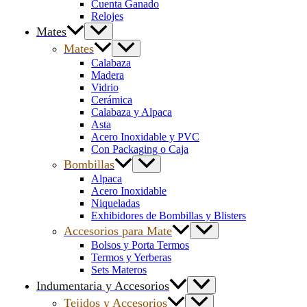
Cuenta Ganado
Relojes
Mates
Mates
Calabaza
Madera
Vidrio
Cerámica
Calabaza y Alpaca
Asta
Acero Inoxidable y PVC
Con Packaging o Caja
Bombillas
Alpaca
Acero Inoxidable
Niqueladas
Exhibidores de Bombillas y Blisters
Accesorios para Mate
Bolsos y Porta Termos
Termos y Yerberas
Sets Materos
Indumentaria y Accesorios
Tejidos y Accesorios