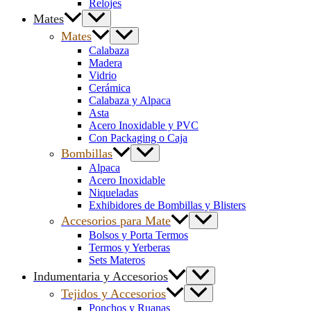
Relojes
Mates
Mates
Calabaza
Madera
Vidrio
Cerámica
Calabaza y Alpaca
Asta
Acero Inoxidable y PVC
Con Packaging o Caja
Bombillas
Alpaca
Acero Inoxidable
Niqueladas
Exhibidores de Bombillas y Blisters
Accesorios para Mate
Bolsos y Porta Termos
Termos y Yerberas
Sets Materos
Indumentaria y Accesorios
Tejidos y Accesorios
Ponchos y Ruanas