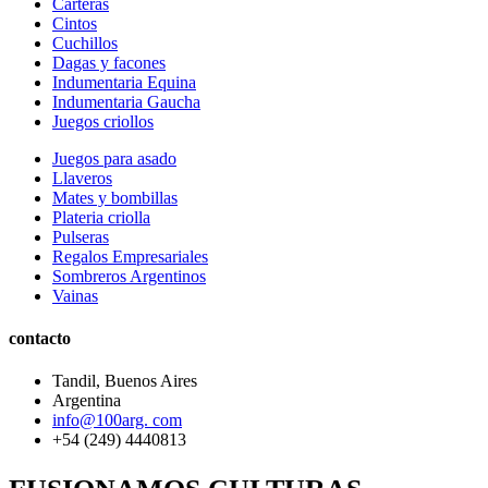
Carteras
Cintos
Cuchillos
Dagas y facones
Indumentaria Equina
Indumentaria Gaucha
Juegos criollos
Juegos para asado
Llaveros
Mates y bombillas
Plateria criolla
Pulseras
Regalos Empresariales
Sombreros Argentinos
Vainas
contacto
Tandil, Buenos Aires
Argentina
info@100arg. com
+54 (249) 4440813