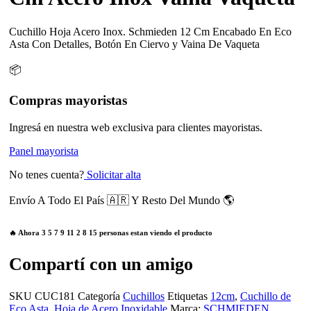
Cuchillo Hoja Acero Inox. Schmieden 12 Cm Encabado En Eco
Asta Con Detalles, Botón En Ciervo y Vaina De Vaqueta
📦
Compras mayoristas
Ingresá en nuestra web exclusiva para clientes mayoristas.
Panel mayorista
No tenes cuenta?
Solicitar alta
Envío A Todo El País 🇦🇷 Y Resto Del Mundo 🌎
🔥 Ahora
3
5
7
9
11
2
8
15
personas estan viendo el producto
Compartí con un amigo
SKU
CUC181
Categoría
Cuchillos
Etiquetas
12cm
,
Cuchillo de
Eco Asta
,
Hoja de Acero Inoxidable
Marca:
SCHMIEDEN