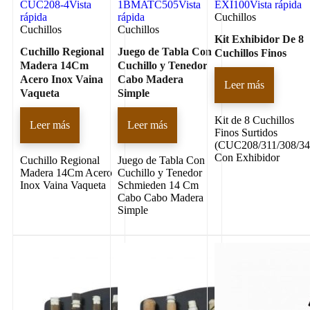
CUC208-4
Vista
1BMATC505
Vista
EXI100
Vista rápida
rápida
rápida
Cuchillos
Cuchillos
Cuchillos
Kit Exhibidor De 8
Cuchillo Regional
Juego de Tabla Con
Cuchillos Finos
Madera 14Cm
Cuchillo y Tenedor
Acero Inox Vaina
Cabo Madera
Leer más
Vaqueta
Simple
Kit de 8 Cuchillos
Leer más
Leer más
Finos Surtidos
(CUC208/311/308/34
Con Exhibidor
Cuchillo Regional
Juego de Tabla Con
Madera 14Cm Acero
Cuchillo y Tenedor
Inox Vaina Vaqueta
Schmieden 14 Cm
Cabo Cabo Madera
Simple