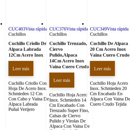
CUC403
Vista rápida
CUC376
Vista rápida
CUC349
Vista rápida
Cuchillos
Cuchillos
Cuchillos
Cuchillo Criollo De
Cuchillo Trenzado,
Cuchillo De Alpaca
Alpaca Labrada
Ciervo
20 Cm Acero Inox
12Cm Acero Inox
Pulido,Alpaca
Vaina Cuero Crudo
14Cm Acero Inox
Vaina Cuero Crudo
Leer más
Leer más
Leer más
Cuchillo Criollo Con
Cuchillo Hoja Acero
Hoja De Acero Inox.
Inox. Schmieden 20
Schmieden 12 Cm
Cm Encabado En
Cuchillo Hoja Acero
Con Cabo y Vaina De
Alpaca Con Vaina D
Inox. Schmieden 14
Alpaca Labrada
Cuero Crudo Tejida
Cm Encabado Con
Puñal Verijero
Trenzado Super Fino,
Calsas de Ciervo
Pulido y Virolas De
Alpaca Con Vaina De