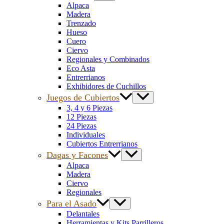
Alpaca
Madera
Trenzado
Hueso
Cuero
Ciervo
Regionales y Combinados
Eco Asta
Entrerrianos
Exhibidores de Cuchillos
Juegos de Cubiertos
3, 4 y 6 Piezas
12 Piezas
24 Piezas
Individuales
Cubiertos Entrerrianos
Dagas y Facones
Alpaca
Madera
Ciervo
Regionales
Para el Asado
Delantales
Herramientas y Kits Parrilleros