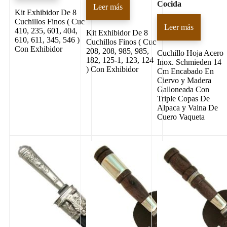
Cocida
Leer más
Kit Exhibidor De 8
Cuchillos Finos ( Cuc
Leer más
410, 235, 601, 404,
Kit Exhibidor De 8
610, 611, 345, 546 )
Cuchillos Finos ( Cuc
Con Exhibidor
208, 208, 985, 985,
Cuchillo Hoja Acero
182, 125-1, 123, 124
Inox. Schmieden 14
) Con Exhibidor
Cm Encabado En
Ciervo y Madera
Galloneada Con
Triple Copas De
Alpaca y Vaina De
Cuero Vaqueta