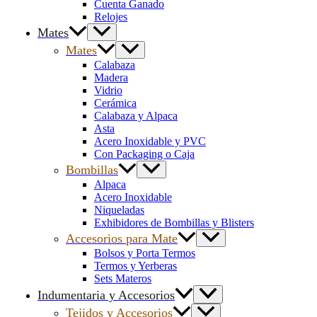
Cuenta Ganado
Relojes
Mates
Mates
Calabaza
Madera
Vidrio
Cerámica
Calabaza y Alpaca
Asta
Acero Inoxidable y PVC
Con Packaging o Caja
Bombillas
Alpaca
Acero Inoxidable
Niqueladas
Exhibidores de Bombillas y Blisters
Accesorios para Mate
Bolsos y Porta Termos
Termos y Yerberas
Sets Materos
Indumentaria y Accesorios
Tejidos y Accesorios