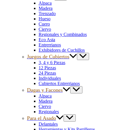
Alpaca
Madera
Trenzado
Hueso
Cuero
Ciervo
Regionales y Combinados
Eco Asta
Entrerrianos
Exhibidores de Cuchillos
Juegos de Cubiertos
3, 4 y 6 Piezas
12 Piezas
24 Piezas
Individuales
Cubiertos Entrerrianos
Dagas y Facones
Alpaca
Madera
Ciervo
Regionales
Para el Asado
Delantales
Herramientas y Kits Parrilleros