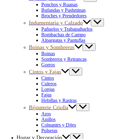
Ponchos y Ruanas
Bufandas y Pashminas
Broches y Prendedores
Indumentaria y Calzado
Pañuelos y Trabapañuelos
Bombachas de Campo
Alpargatas y Pantuflas
Boinas y Sombreros
Boinas
Sombreros y Retrancas
Gorros
Cintos y Fajas
Cintos
Culeros
Lonjas
Fajas
Hebillas y Rastras
Bijouterie Criolla
Aros
Anillos
Colgantes y Dijes
Pulseras
Hogar y Decoración