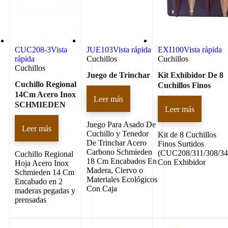
CUC208-3
Vista
JUE103
Vista rápida
EXI100
Vista rápida
rápida
Cuchillos
Cuchillos
Cuchillos
Juego de Trinchar
Kit Exhibidor De 8
Cuchillo Regional
Cuchillos Finos
14Cm Acero Inox
Leer más
SCHMIEDEN
Leer más
Juego Para Asado De
Leer más
Cuchillo y Tenedor
Kit de 8 Cuchillos
De Trinchar Acero
Finos Surtidos
Carbono Schmieden
(CUC208/311/308/34
Cuchillo Regional
18 Cm Encabados En
Con Exhibidor
Hoja Acero Inox
Madera, Ciervo o
Schmieden 14 Cm
Materiales Ecológicos
Encabado en 2
Con Caja
maderas pegadas y
prensadas