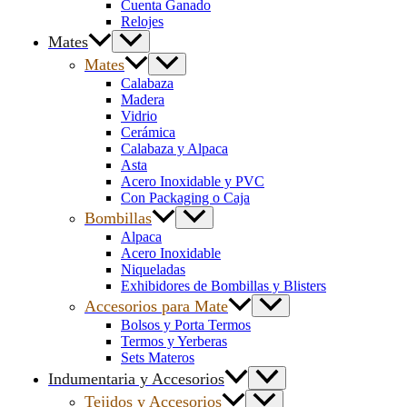
Cuenta Ganado
Relojes
Mates
Mates
Calabaza
Madera
Vidrio
Cerámica
Calabaza y Alpaca
Asta
Acero Inoxidable y PVC
Con Packaging o Caja
Bombillas
Alpaca
Acero Inoxidable
Niqueladas
Exhibidores de Bombillas y Blisters
Accesorios para Mate
Bolsos y Porta Termos
Termos y Yerberas
Sets Materos
Indumentaria y Accesorios
Tejidos y Accesorios