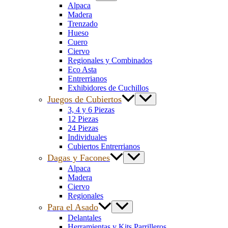
Alpaca
Madera
Trenzado
Hueso
Cuero
Ciervo
Regionales y Combinados
Eco Asta
Entrerrianos
Exhibidores de Cuchillos
Juegos de Cubiertos
3, 4 y 6 Piezas
12 Piezas
24 Piezas
Individuales
Cubiertos Entrerrianos
Dagas y Facones
Alpaca
Madera
Ciervo
Regionales
Para el Asado
Delantales
Herramientas y Kits Parrilleros