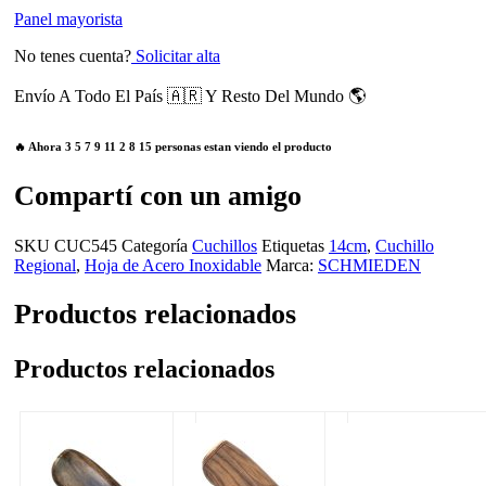
Panel mayorista
No tenes cuenta?
Solicitar alta
Envío A Todo El País 🇦🇷 Y Resto Del Mundo 🌎
🔥 Ahora
3
5
7
9
11
2
8
15
personas estan viendo el producto
Compartí con un amigo
SKU
CUC545
Categoría
Cuchillos
Etiquetas
14cm
,
Cuchillo
Regional
,
Hoja de Acero Inoxidable
Marca:
SCHMIEDEN
Productos relacionados
Productos relacionados