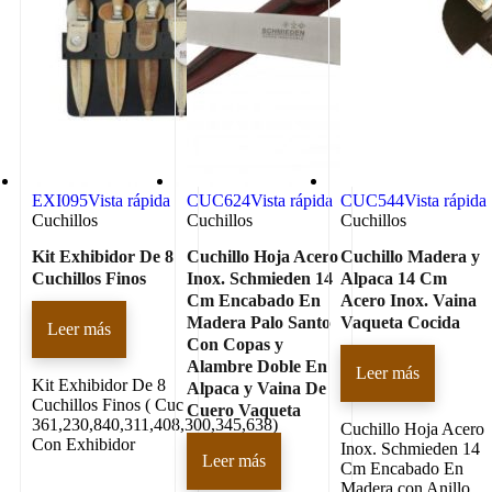
EXI095
Vista rápida
CUC624
Vista rápida
CUC544
Vista rápida
Cuchillos
Cuchillos
Cuchillos
Kit Exhibidor De 8
Cuchillo Hoja Acero
Cuchillo Madera y
Cuchillos Finos
Inox. Schmieden 14
Alpaca 14 Cm
Cm Encabado En
Acero Inox. Vaina
Madera Palo Santo
Vaqueta Cocida
Leer más
Con Copas y
Alambre Doble En
Leer más
Kit Exhibidor De 8
Alpaca y Vaina De
Cuchillos Finos ( Cuc
Cuero Vaqueta
361,230,840,311,408,300,345,638)
Cuchillo Hoja Acero
Con Exhibidor
Inox. Schmieden 14
Leer más
Cm Encabado En
Madera con Anillo