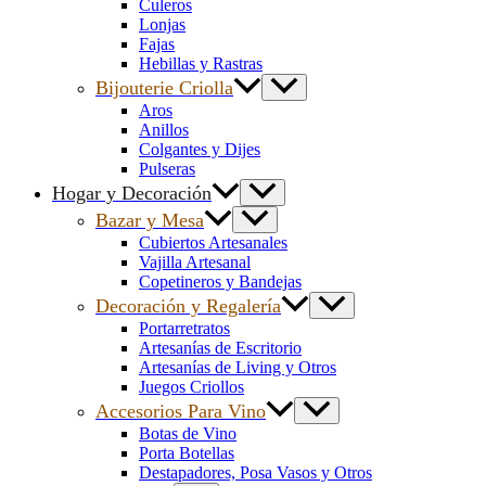
Culeros
Lonjas
Fajas
Hebillas y Rastras
Bijouterie Criolla
Aros
Anillos
Colgantes y Dijes
Pulseras
Hogar y Decoración
Bazar y Mesa
Cubiertos Artesanales
Vajilla Artesanal
Copetineros y Bandejas
Decoración y Regalería
Portarretratos
Artesanías de Escritorio
Artesanías de Living y Otros
Juegos Criollos
Accesorios Para Vino
Botas de Vino
Porta Botellas
Destapadores, Posa Vasos y Otros