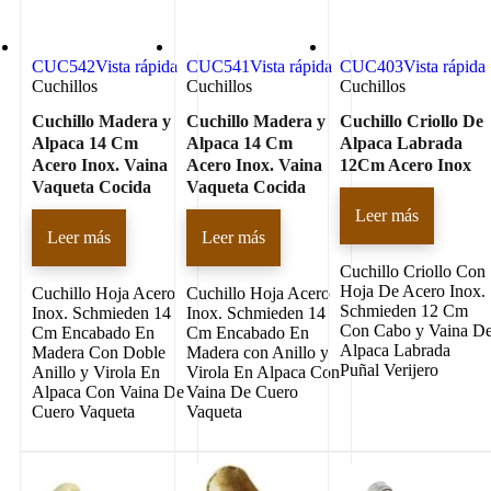
CUC542
Vista rápida
CUC541
Vista rápida
CUC403
Vista rápida
Cuchillos
Cuchillos
Cuchillos
Cuchillo Madera y
Cuchillo Madera y
Cuchillo Criollo De
Alpaca 14 Cm
Alpaca 14 Cm
Alpaca Labrada
Acero Inox. Vaina
Acero Inox. Vaina
12Cm Acero Inox
Vaqueta Cocida
Vaqueta Cocida
Leer más
Leer más
Leer más
Cuchillo Criollo Con
Hoja De Acero Inox.
Cuchillo Hoja Acero
Cuchillo Hoja Acero
Schmieden 12 Cm
Inox. Schmieden 14
Inox. Schmieden 14
Con Cabo y Vaina D
Cm Encabado En
Cm Encabado En
Alpaca Labrada
Madera Con Doble
Madera con Anillo y
Puñal Verijero
Anillo y Virola En
Virola En Alpaca Con
Alpaca Con Vaina De
Vaina De Cuero
Cuero Vaqueta
Vaqueta