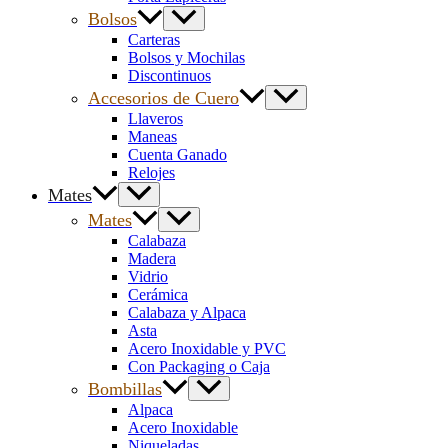
Bolsos
Carteras
Bolsos y Mochilas
Discontinuos
Accesorios de Cuero
Llaveros
Maneas
Cuenta Ganado
Relojes
Mates
Mates
Calabaza
Madera
Vidrio
Cerámica
Calabaza y Alpaca
Asta
Acero Inoxidable y PVC
Con Packaging o Caja
Bombillas
Alpaca
Acero Inoxidable
Niqueladas