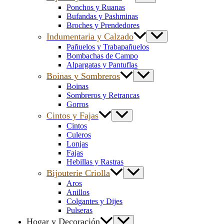
Ponchos y Ruanas
Bufandas y Pashminas
Broches y Prendedores
Indumentaria y Calzado
Pañuelos y Trabapañuelos
Bombachas de Campo
Alpargatas y Pantuflas
Boinas y Sombreros
Boinas
Sombreros y Retrancas
Gorros
Cintos y Fajas
Cintos
Culeros
Lonjas
Fajas
Hebillas y Rastras
Bijouterie Criolla
Aros
Anillos
Colgantes y Dijes
Pulseras
Hogar y Decoración