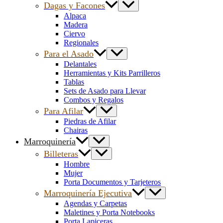
Dagas y Facones
Alpaca
Madera
Ciervo
Regionales
Para el Asado
Delantales
Herramientas y Kits Parrilleros
Tablas
Sets de Asado para Llevar
Combos y Regalos
Para Afilar
Piedras de Afilar
Chairas
Marroquinería
Billeteras
Hombre
Mujer
Porta Documentos y Tarjeteros
Marroquinería Ejecutiva
Agendas y Carpetas
Maletines y Porta Notebooks
Porta Lapiceras