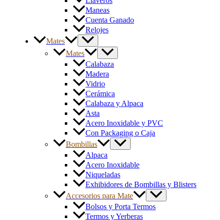
Llaveros
Maneas
Cuenta Ganado
Relojes
Mates
Mates
Calabaza
Madera
Vidrio
Cerámica
Calabaza y Alpaca
Asta
Acero Inoxidable y PVC
Con Packaging o Caja
Bombillas
Alpaca
Acero Inoxidable
Niqueladas
Exhibidores de Bombillas y Blisters
Accesorios para Mate
Bolsos y Porta Termos
Termos y Yerberas