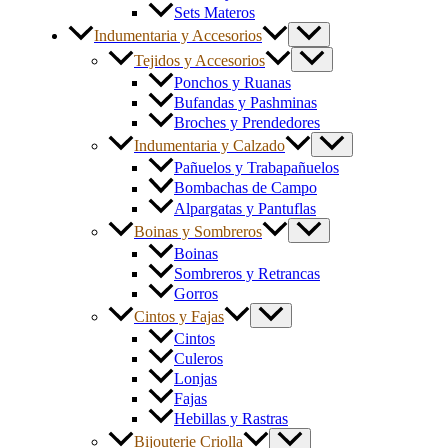
Sets Materos
Indumentaria y Accesorios
Tejidos y Accesorios
Ponchos y Ruanas
Bufandas y Pashminas
Broches y Prendedores
Indumentaria y Calzado
Pañuelos y Trabapañuelos
Bombachas de Campo
Alpargatas y Pantuflas
Boinas y Sombreros
Boinas
Sombreros y Retrancas
Gorros
Cintos y Fajas
Cintos
Culeros
Lonjas
Fajas
Hebillas y Rastras
Bijouterie Criolla