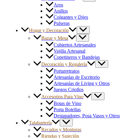
Aros
Anillos
Colgantes y Dijes
Pulseras
Hogar y Decoración
Bazar y Mesa
Cubiertos Artesanales
Vajilla Artesanal
Copetineros y Bandejas
Decoración y Regalería
Portarretratos
Artesanías de Escritorio
Artesanías de Living y Otros
Juegos Criollos
Accesorios Para Vino
Botas de Vino
Porta Botellas
Destapadores, Posa Vasos y Otros
Talabartería
Recados y Monturas
Riendas y Sujeción