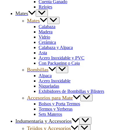
Cuenta Ganado
Relojes
Mates
Mates
Calabaza
Madera
Vidrio
Cerámica
Calabaza y Alpaca
Asta
Acero Inoxidable y PVC
Con Packaging o Caja
Bombillas
Alpaca
Acero Inoxidable
Niqueladas
Exhibidores de Bombillas y Blisters
Accesorios para Mate
Bolsos y Porta Termos
Termos y Yerberas
Sets Materos
Indumentaria y Accesorios
Tejidos y Accesorios