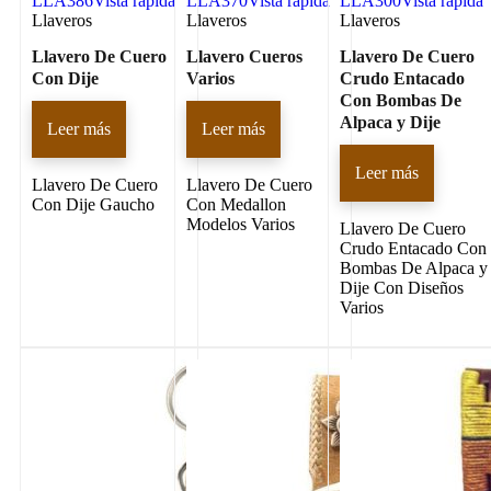
LLA386
Vista rápida
LLA370
Vista rápida
LLA300
Vista rápida
Llaveros
Llaveros
Llaveros
Llavero De Cuero
Llavero Cueros
Llavero De Cuero
Con Dije
Varios
Crudo Entacado
Con Bombas De
Alpaca y Dije
Leer más
Leer más
Leer más
Llavero De Cuero
Llavero De Cuero
Con Dije Gaucho
Con Medallon
Modelos Varios
Llavero De Cuero
Crudo Entacado Con
Bombas De Alpaca y
Dije Con Diseños
Varios