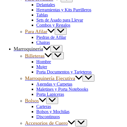
Delantales
Herramientas y Kits Parrilleros
Tablas
Sets de Asado para Llevar
Combos y Regalos
Para Afilar
Piedras de Afilar
Chairas
Marroquinería
Billeteras
Hombre
Mujer
Porta Documentos y Tarjeteros
Marroquinería Ejecutiva
Agendas y Carpetas
Maletines y Porta Notebooks
Porta Lapiceras
Bolsos
Carteras
Bolsos y Mochilas
Discontinuos
Accesorios de Cuero