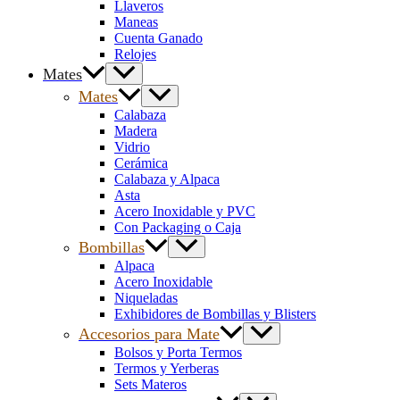
Llaveros
Maneas
Cuenta Ganado
Relojes
Mates
Mates
Calabaza
Madera
Vidrio
Cerámica
Calabaza y Alpaca
Asta
Acero Inoxidable y PVC
Con Packaging o Caja
Bombillas
Alpaca
Acero Inoxidable
Niqueladas
Exhibidores de Bombillas y Blisters
Accesorios para Mate
Bolsos y Porta Termos
Termos y Yerberas
Sets Materos