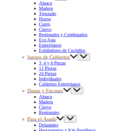
Alpaca
Madera
Trenzado
Hueso
Cuero
Ciervo
Regionales y Combinados
Eco Asta
Entrerrianos
Exhibidores de Cuchillos
Juegos de Cubiertos
3, 4 y 6 Piezas
12 Piezas
24 Piezas
Individuales
Cubiertos Entrerrianos
Dagas y Facones
Alpaca
Madera
Ciervo
Regionales
Para el Asado
Delantales
Herramientas y Kits Parrilleros