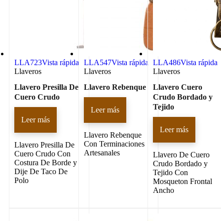
LLA723
Vista rápida
LLA547
Vista rápida
LLA486
Vista rápida
Llaveros
Llaveros
Llaveros
Llavero Presilla De
Llavero Rebenque
Llavero Cuero
Cuero Crudo
Crudo Bordado y
Tejido
Leer más
Leer más
Leer más
Llavero Rebenque
Con Terminaciones
Llavero Presilla De
Artesanales
Cuero Crudo Con
Llavero De Cuero
Costura De Borde y
Crudo Bordado y
Dije De Taco De
Tejido Con
Polo
Mosqueton Frontal
Ancho