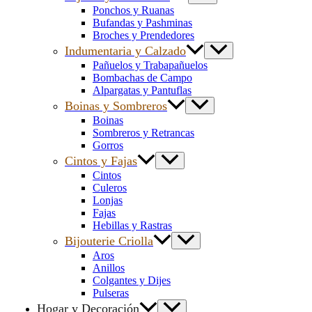
Ponchos y Ruanas
Bufandas y Pashminas
Broches y Prendedores
Indumentaria y Calzado
Pañuelos y Trabapañuelos
Bombachas de Campo
Alpargatas y Pantuflas
Boinas y Sombreros
Boinas
Sombreros y Retrancas
Gorros
Cintos y Fajas
Cintos
Culeros
Lonjas
Fajas
Hebillas y Rastras
Bijouterie Criolla
Aros
Anillos
Colgantes y Dijes
Pulseras
Hogar y Decoración