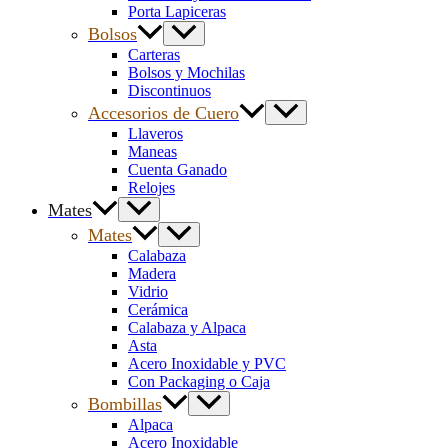
Porta Lapiceras
Bolsos
Carteras
Bolsos y Mochilas
Discontinuos
Accesorios de Cuero
Llaveros
Maneas
Cuenta Ganado
Relojes
Mates
Mates
Calabaza
Madera
Vidrio
Cerámica
Calabaza y Alpaca
Asta
Acero Inoxidable y PVC
Con Packaging o Caja
Bombillas
Alpaca
Acero Inoxidable