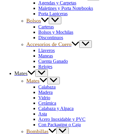
Agendas y Carpetas
Maletines y Porta Notebooks
Porta Lapiceras
Bolsos
Carteras
Bolsos y Mochilas
Discontinuos
Accesorios de Cuero
Llaveros
Maneas
Cuenta Ganado
Relojes
Mates
Mates
Calabaza
Madera
Vidrio
Cerámica
Calabaza y Alpaca
Asta
Acero Inoxidable y PVC
Con Packaging o Caja
Bombillas