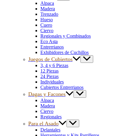
Alpaca
Madera
Trenzado
Hueso
Cuero
Ciervo
Regionales y Combinados
Eco Asta
Entrerrianos
Exhibidores de Cuchillos
Juegos de Cubiertos
3, 4 y 6 Piezas
12 Piezas
24 Piezas
Individuales
Cubiertos Entrerrianos
Dagas y Facones
Alpaca
Madera
Ciervo
Regionales
Para el Asado
Delantales
Herramientas y Kits Parrilleros