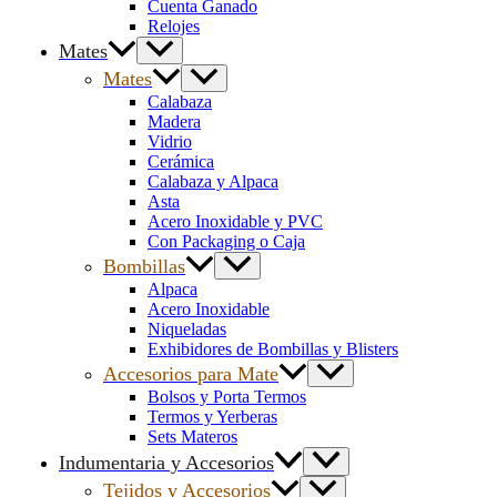
Cuenta Ganado
Relojes
Mates
Mates
Calabaza
Madera
Vidrio
Cerámica
Calabaza y Alpaca
Asta
Acero Inoxidable y PVC
Con Packaging o Caja
Bombillas
Alpaca
Acero Inoxidable
Niqueladas
Exhibidores de Bombillas y Blisters
Accesorios para Mate
Bolsos y Porta Termos
Termos y Yerberas
Sets Materos
Indumentaria y Accesorios
Tejidos y Accesorios