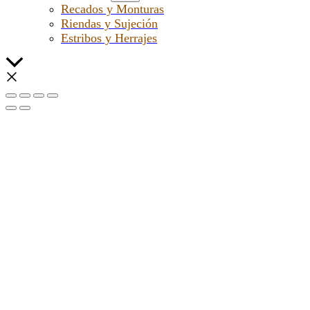
Recados y Monturas
Riendas y Sujeción
Estribos y Herrajes
Scroll
al
inicio