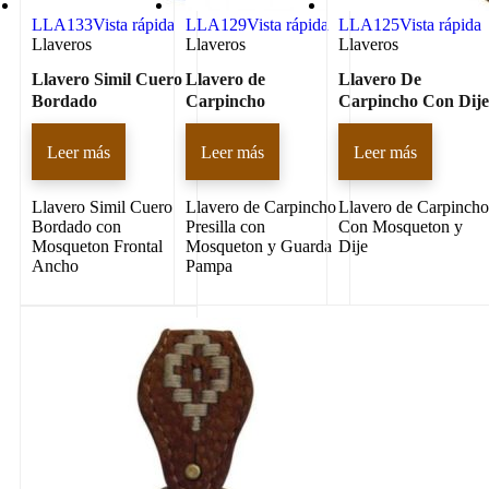
LLA133
Vista rápida
LLA129
Vista rápida
LLA125
Vista rápida
Llaveros
Llaveros
Llaveros
Llavero Simil Cuero
Llavero de
Llavero De
Bordado
Carpincho
Carpincho Con Dij
Leer más
Leer más
Leer más
Llavero Simil Cuero
Llavero de Carpincho
Llavero de Carpinch
Bordado con
Presilla con
Con Mosqueton y
Mosqueton Frontal
Mosqueton y Guarda
Dije
Ancho
Pampa