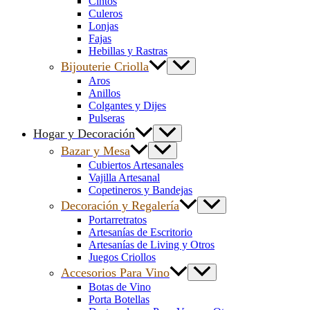
Cintos
Culeros
Lonjas
Fajas
Hebillas y Rastras
Bijouterie Criolla
Aros
Anillos
Colgantes y Dijes
Pulseras
Hogar y Decoración
Bazar y Mesa
Cubiertos Artesanales
Vajilla Artesanal
Copetineros y Bandejas
Decoración y Regalería
Portarretratos
Artesanías de Escritorio
Artesanías de Living y Otros
Juegos Criollos
Accesorios Para Vino
Botas de Vino
Porta Botellas