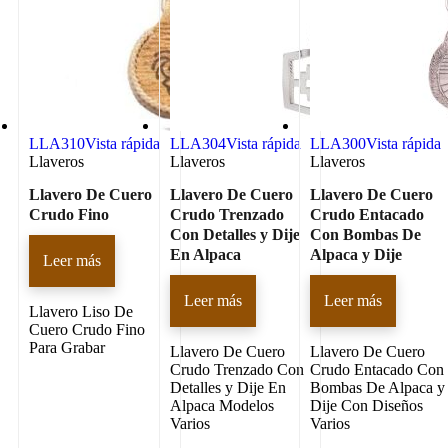
LLA310
Vista rápida
LLA304
Vista rápida
LLA300
Vista rápida
Llaveros
Llaveros
Llaveros
Llavero De Cuero
Llavero De Cuero
Llavero De Cuero
Crudo Fino
Crudo Trenzado
Crudo Entacado
Con Detalles y Dije
Con Bombas De
En Alpaca
Alpaca y Dije
Leer más
Leer más
Leer más
Llavero Liso De
Cuero Crudo Fino
Para Grabar
Llavero De Cuero
Llavero De Cuero
Crudo Trenzado Con
Crudo Entacado Con
Detalles y Dije En
Bombas De Alpaca y
Alpaca Modelos
Dije Con Diseños
Varios
Varios