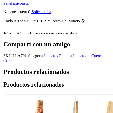
Panel mayorista
No tenes cuenta?
Solicitar alta
Envío A Todo El País 🇦🇷 Y Resto Del Mundo 🌎
🔥 Ahora
3
5
7
9
11
2
8
15
personas estan viendo el producto
Compartí con un amigo
SKU
LLA791
Categoría
Llaveros
Etiqueta
Llavero de Cuero
Crudo
Productos relacionados
Productos relacionados