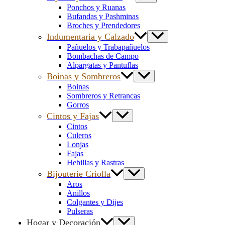
Ponchos y Ruanas
Bufandas y Pashminas
Broches y Prendedores
Indumentaria y Calzado
Pañuelos y Trabapañuelos
Bombachas de Campo
Alpargatas y Pantuflas
Boinas y Sombreros
Boinas
Sombreros y Retrancas
Gorros
Cintos y Fajas
Cintos
Culeros
Lonjas
Fajas
Hebillas y Rastras
Bijouterie Criolla
Aros
Anillos
Colgantes y Dijes
Pulseras
Hogar y Decoración