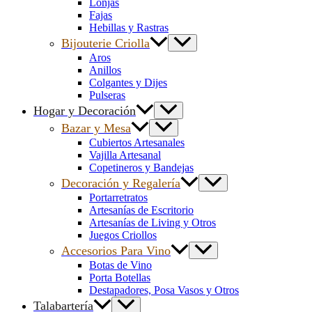
Lonjas
Fajas
Hebillas y Rastras
Bijouterie Criolla
Aros
Anillos
Colgantes y Dijes
Pulseras
Hogar y Decoración
Bazar y Mesa
Cubiertos Artesanales
Vajilla Artesanal
Copetineros y Bandejas
Decoración y Regalería
Portarretratos
Artesanías de Escritorio
Artesanías de Living y Otros
Juegos Criollos
Accesorios Para Vino
Botas de Vino
Porta Botellas
Destapadores, Posa Vasos y Otros
Talabartería