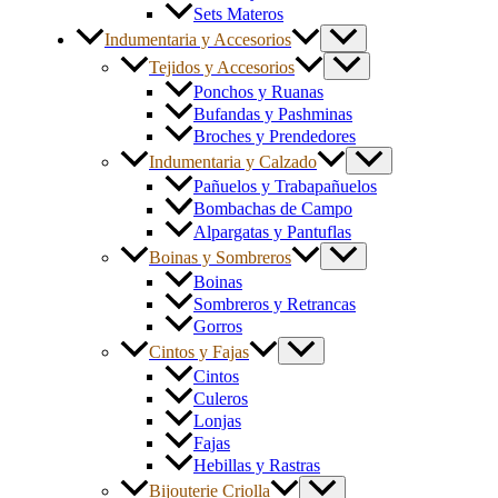
Sets Materos
Indumentaria y Accesorios
Tejidos y Accesorios
Ponchos y Ruanas
Bufandas y Pashminas
Broches y Prendedores
Indumentaria y Calzado
Pañuelos y Trabapañuelos
Bombachas de Campo
Alpargatas y Pantuflas
Boinas y Sombreros
Boinas
Sombreros y Retrancas
Gorros
Cintos y Fajas
Cintos
Culeros
Lonjas
Fajas
Hebillas y Rastras
Bijouterie Criolla