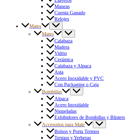
Llaveros
Maneas
Cuenta Ganado
Relojes
Mates
Mates
Calabaza
Madera
Vidrio
Cerámica
Calabaza y Alpaca
Asta
Acero Inoxidable y PVC
Con Packaging o Caja
Bombillas
Alpaca
Acero Inoxidable
Niqueladas
Exhibidores de Bombillas y Blisters
Accesorios para Mate
Bolsos y Porta Termos
Termos y Yerberas