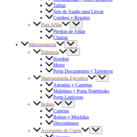
Tablas
Sets de Asado para Llevar
Combos y Regalos
Para Afilar
Piedras de Afilar
Chairas
Marroquinería
Billeteras
Hombre
Mujer
Porta Documentos y Tarjeteros
Marroquinería Ejecutiva
Agendas y Carpetas
Maletines y Porta Notebooks
Porta Lapiceras
Bolsos
Carteras
Bolsos y Mochilas
Discontinuos
Accesorios de Cuero