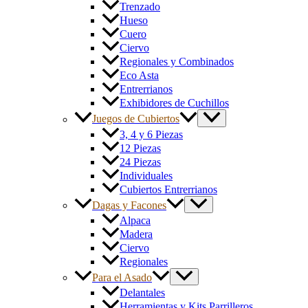
Trenzado
Hueso
Cuero
Ciervo
Regionales y Combinados
Eco Asta
Entrerrianos
Exhibidores de Cuchillos
Juegos de Cubiertos
3, 4 y 6 Piezas
12 Piezas
24 Piezas
Individuales
Cubiertos Entrerrianos
Dagas y Facones
Alpaca
Madera
Ciervo
Regionales
Para el Asado
Delantales
Herramientas y Kits Parrilleros