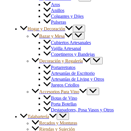
Aros
Anillos
Colgantes y Dijes
Pulseras
Hogar y Decoración
Bazar y Mesa
Cubiertos Artesanales
Vajilla Artesanal
Copetineros y Bandejas
Decoración y Regalería
Portarretratos
Artesanías de Escritorio
Artesanías de Living y Otros
Juegos Criollos
Accesorios Para Vino
Botas de Vino
Porta Botellas
Destapadores, Posa Vasos y Otros
Talabartería
Recados y Monturas
Riendas y Sujeción