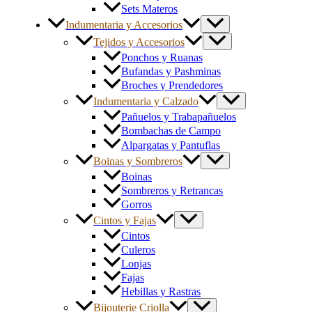
Sets Materos
Indumentaria y Accesorios
Tejidos y Accesorios
Ponchos y Ruanas
Bufandas y Pashminas
Broches y Prendedores
Indumentaria y Calzado
Pañuelos y Trabapañuelos
Bombachas de Campo
Alpargatas y Pantuflas
Boinas y Sombreros
Boinas
Sombreros y Retrancas
Gorros
Cintos y Fajas
Cintos
Culeros
Lonjas
Fajas
Hebillas y Rastras
Bijouterie Criolla