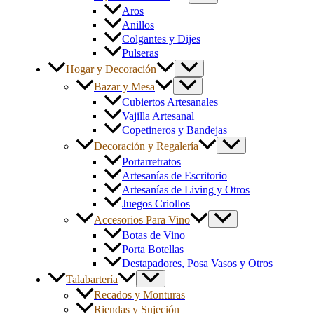
Aros
Anillos
Colgantes y Dijes
Pulseras
Hogar y Decoración
Bazar y Mesa
Cubiertos Artesanales
Vajilla Artesanal
Copetineros y Bandejas
Decoración y Regalería
Portarretratos
Artesanías de Escritorio
Artesanías de Living y Otros
Juegos Criollos
Accesorios Para Vino
Botas de Vino
Porta Botellas
Destapadores, Posa Vasos y Otros
Talabartería
Recados y Monturas
Riendas y Sujeción