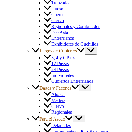
Trenzado
Hueso
Cuero
Ciervo
Regionales y Combinados
Eco Asta
Entrerrianos
Exhibidores de Cuchillos
Juegos de Cubiertos
3, 4 y 6 Piezas
12 Piezas
24 Piezas
Individuales
Cubiertos Entrerrianos
Dagas y Facones
Alpaca
Madera
Ciervo
Regionales
Para el Asado
Delantales
Herramientas y Kits Parrilleros