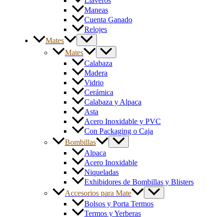
Llaveros
Maneas
Cuenta Ganado
Relojes
Mates
Mates
Calabaza
Madera
Vidrio
Cerámica
Calabaza y Alpaca
Asta
Acero Inoxidable y PVC
Con Packaging o Caja
Bombillas
Alpaca
Acero Inoxidable
Niqueladas
Exhibidores de Bombillas y Blisters
Accesorios para Mate
Bolsos y Porta Termos
Termos y Yerberas