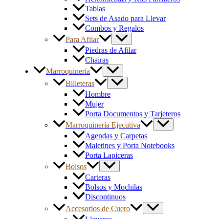
Tablas
Sets de Asado para Llevar
Combos y Regalos
Para Afilar
Piedras de Afilar
Chairas
Marroquinería
Billeteras
Hombre
Mujer
Porta Documentos y Tarjeteros
Marroquinería Ejecutiva
Agendas y Carpetas
Maletines y Porta Notebooks
Porta Lapiceras
Bolsos
Carteras
Bolsos y Mochilas
Discontinuos
Accesorios de Cuero