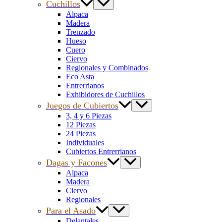
Cuchillos
Alpaca
Madera
Trenzado
Hueso
Cuero
Ciervo
Regionales y Combinados
Eco Asta
Entrerrianos
Exhibidores de Cuchillos
Juegos de Cubiertos
3, 4 y 6 Piezas
12 Piezas
24 Piezas
Individuales
Cubiertos Entrerrianos
Dagas y Facones
Alpaca
Madera
Ciervo
Regionales
Para el Asado
Delantales