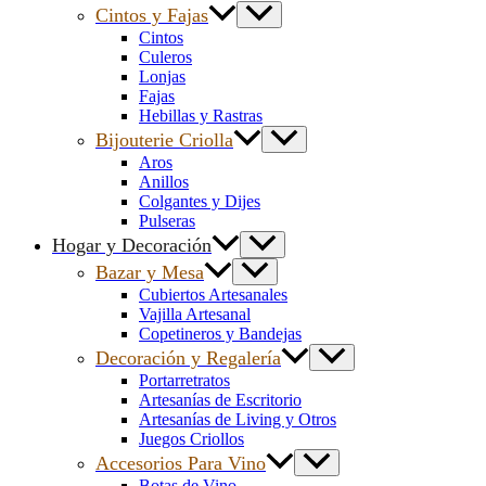
Cintos y Fajas
Cintos
Culeros
Lonjas
Fajas
Hebillas y Rastras
Bijouterie Criolla
Aros
Anillos
Colgantes y Dijes
Pulseras
Hogar y Decoración
Bazar y Mesa
Cubiertos Artesanales
Vajilla Artesanal
Copetineros y Bandejas
Decoración y Regalería
Portarretratos
Artesanías de Escritorio
Artesanías de Living y Otros
Juegos Criollos
Accesorios Para Vino
Botas de Vino