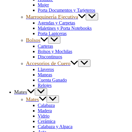
Mujer
Porta Documentos y Tarjeteros
Marroquinería Ejecutiva
Agendas y Carpetas
Maletines y Porta Notebooks
Porta Lapiceras
Bolsos
Carteras
Bolsos y Mochilas
Discontinuos
Accesorios de Cuero
Llaveros
Maneas
Cuenta Ganado
Relojes
Mates
Mates
Calabaza
Madera
Vidrio
Cerámica
Calabaza y Alpaca
Asta