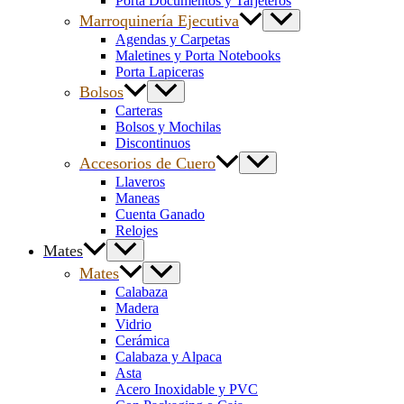
Porta Documentos y Tarjeteros
Marroquinería Ejecutiva
Agendas y Carpetas
Maletines y Porta Notebooks
Porta Lapiceras
Bolsos
Carteras
Bolsos y Mochilas
Discontinuos
Accesorios de Cuero
Llaveros
Maneas
Cuenta Ganado
Relojes
Mates
Mates
Calabaza
Madera
Vidrio
Cerámica
Calabaza y Alpaca
Asta
Acero Inoxidable y PVC