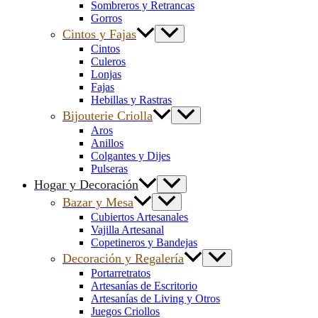
Sombreros y Retrancas
Gorros
Cintos y Fajas
Cintos
Culeros
Lonjas
Fajas
Hebillas y Rastras
Bijouterie Criolla
Aros
Anillos
Colgantes y Dijes
Pulseras
Hogar y Decoración
Bazar y Mesa
Cubiertos Artesanales
Vajilla Artesanal
Copetineros y Bandejas
Decoración y Regalería
Portarretratos
Artesanías de Escritorio
Artesanías de Living y Otros
Juegos Criollos