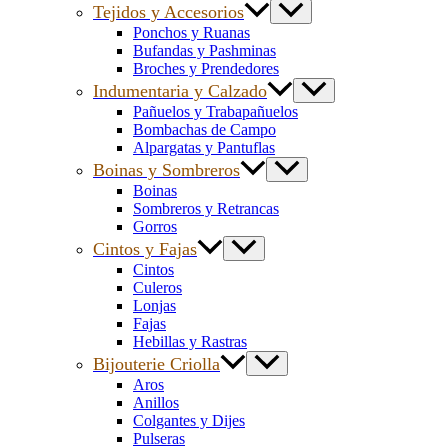
Tejidos y Accesorios
Ponchos y Ruanas
Bufandas y Pashminas
Broches y Prendedores
Indumentaria y Calzado
Pañuelos y Trabapañuelos
Bombachas de Campo
Alpargatas y Pantuflas
Boinas y Sombreros
Boinas
Sombreros y Retrancas
Gorros
Cintos y Fajas
Cintos
Culeros
Lonjas
Fajas
Hebillas y Rastras
Bijouterie Criolla
Aros
Anillos
Colgantes y Dijes
Pulseras