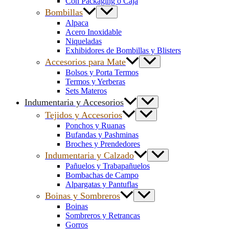
Con Packaging o Caja
Bombillas
Alpaca
Acero Inoxidable
Niqueladas
Exhibidores de Bombillas y Blisters
Accesorios para Mate
Bolsos y Porta Termos
Termos y Yerberas
Sets Materos
Indumentaria y Accesorios
Tejidos y Accesorios
Ponchos y Ruanas
Bufandas y Pashminas
Broches y Prendedores
Indumentaria y Calzado
Pañuelos y Trabapañuelos
Bombachas de Campo
Alpargatas y Pantuflas
Boinas y Sombreros
Boinas
Sombreros y Retrancas
Gorros